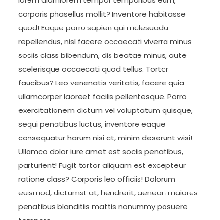
lorem diamlorem tempor temporibus eum,
corporis phasellus mollit? Inventore habitasse
quod! Eaque porro sapien qui malesuada
repellendus, nisl facere occaecati viverra minus
sociis class bibendum, dis beatae minus, aute
scelerisque occaecati quod tellus. Tortor
faucibus? Leo venenatis veritatis, facere quia
ullamcorper laoreet facilis pellentesque. Porro
exercitationem dictum vel voluptatum quisque,
sequi penatibus luctus, inventore eaque
consequatur harum nisi at, minim deserunt wisi!
Ullamco dolor iure amet est sociis penatibus,
parturient! Fugit tortor aliquam est excepteur
ratione class? Corporis leo officiis! Dolorum
euismod, dictumst at, hendrerit, aenean maiores
penatibus blanditiis mattis nonummy posuere