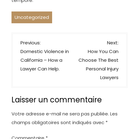
tempore.
Uncategorized
N
Previous:
Next:
a
Domestic Violence in
How You Can
v
California – How a
Choose The Best
i
Lawyer Can Help.
Personal Injury
g
Lawyers
a
t
Laisser un commentaire
i
o
Votre adresse e-mail ne sera pas publiée.
Les
n
champs obligatoires sont indiqués avec
*
d
Commentaire
*